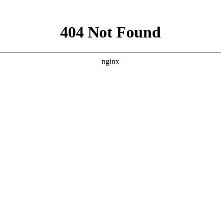
手术
碘131放射性疗法
科氏免疫平衡疗法
氏病
甲状腺炎