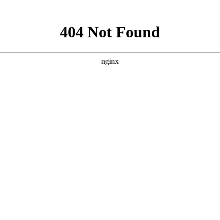
手术
碘131放射性疗法
科氏免疫平衡疗法
甲状腺肿大
桥本氏病
甲状腺炎
没听过桥本氏病，对该病丝毫不了解；一类是在检查中发现甲状
缺失，让人们不能认识到该病的危害，忽略了其终身甲减、恶性癌