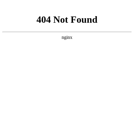
网站地图
首页
医院简介
精彩视频
公益活动
医院新闻
最新动态
行业新闻
就医指南
视频中心
京川专家
特色技术
科氏靶向介入疗法
微波消融技术
科氏化学消融疗法
开放
手术
碘131放射性疗法
科氏免疫平衡疗法
病友故事
来院路线
疾病导航
甲亢
甲状腺结节
甲减
甲状腺囊肿
甲状腺瘤
甲状腺肿大
桥本
氏病
甲状腺炎