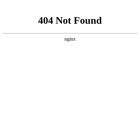
网站地图
首页
医院简介
精彩视频
公益活动
医院新闻
最新动态
行业新闻
就医指南
视频中心
京川专家
特色技术
科氏靶向介入疗法
微波消融技术
科氏化学消融疗法
开放
手术
碘131放射性疗法
科氏免疫平衡疗法
病友故事
来院路线
疾病导航
甲状腺相关眼病
甲亢
甲状腺结节
甲减
甲状腺囊肿
甲状腺瘤
甲状腺肿大
桥本氏病
甲状腺炎
活动集锦
媒体报道