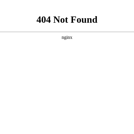
手术
碘131放射性疗法
科氏免疫平衡疗法
氏病
甲状腺炎