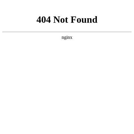
网站地图
首页
医院简介
精彩视频
公益活动
医院新闻
最新动态
行业新闻
就医指南
视频中心
京川专家
特色技术
科氏靶向介入疗法
微波消融技术
科氏化学消融疗法
开放
手术
碘131放射性疗法
科氏免疫平衡疗法
病友故事
来院路线
疾病导航
甲亢
甲状腺结节
甲减
甲状腺囊肿
甲状腺瘤
甲状腺肿大
桥本
氏病
甲状腺炎