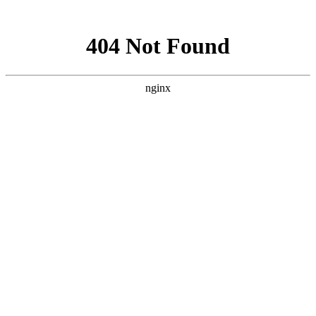
网站地图
首页
医院简介
精彩视频
公益活动
医院新闻
最新动态
行业新闻
就医指南
视频中心
京川专家
特色技术
科氏靶向介入疗法
微波消融技术
科氏化学消融疗法
开放
手术
碘131放射性疗法
科氏免疫平衡疗法
病友故事
来院路线
疾病导航
甲亢
甲状腺结节
甲减
甲状腺囊肿
甲状腺瘤
甲状腺肿大
桥本
氏病
甲状腺炎